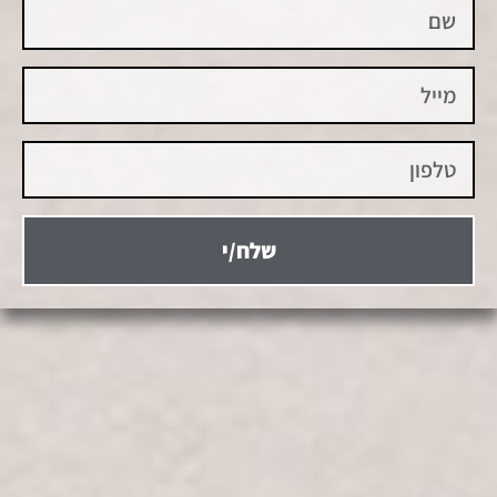
שלח/י